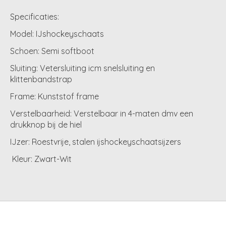
Specificaties:
Model:
IJshockeyschaats
Schoen:
Semi softboot
Sluiting:
Vetersluiting icm snelsluiting en
klittenbandstrap
Frame:
Kunststof frame
Verstelbaarheid:
Verstelbaar in 4-maten dmv een
drukknop bij de hiel
IJzer:
Roestvrije, stalen ijshockeyschaatsijzers
Kleur:
Zwart-Wit