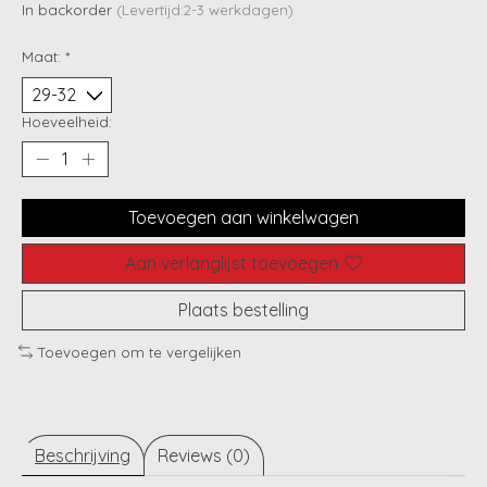
In backorder
(Levertijd:2-3 werkdagen)
Maat:
*
Hoeveelheid:
Toevoegen aan winkelwagen
Aan verlanglijst toevoegen
Plaats bestelling
Toevoegen om te vergelijken
Beschrijving
Reviews (0)