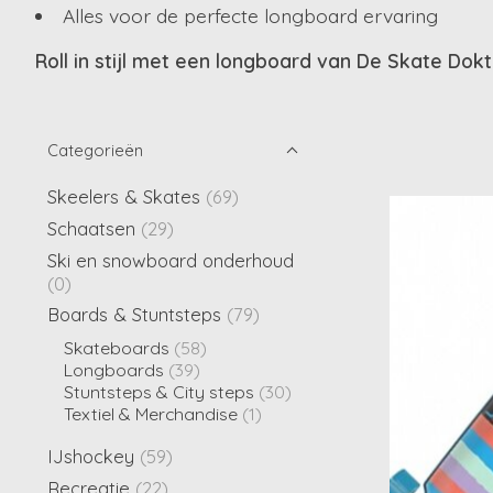
Alles voor de perfecte longboard ervaring
Roll in stijl met een longboard van De Skate Dokt
Categorieën
Skeelers & Skates
(69)
Schaatsen
(29)
Ski en snowboard onderhoud
(0)
Boards & Stuntsteps
(79)
Skateboards
(58)
Longboards
(39)
Stuntsteps & City steps
(30)
Textiel & Merchandise
(1)
IJshockey
(59)
Recreatie
(22)