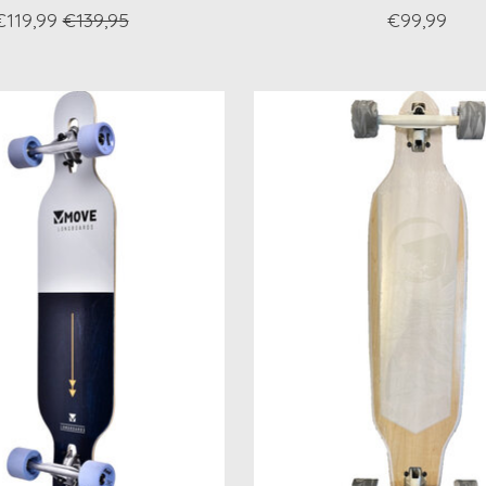
€119,99
€139,95
€99,99