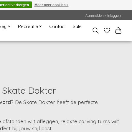
bericht verbergen
Meer over cookies »
Aanmelden / Inloggen
key
Recreatie
Contact
Sale
e Skate Dokter
evard?
De Skate Dokter heeft de perfecte
afstanden wilt afleggen, relaxte carving turns wilt
ct bij jouw stijl past.