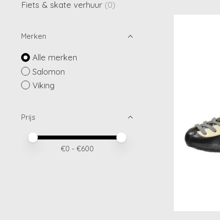
Fiets & skate verhuur
(0)
Merken
Alle merken
Salomon
Viking
Prijs
Minimale prijswaarde
Price maximum value
€
0
- €
600