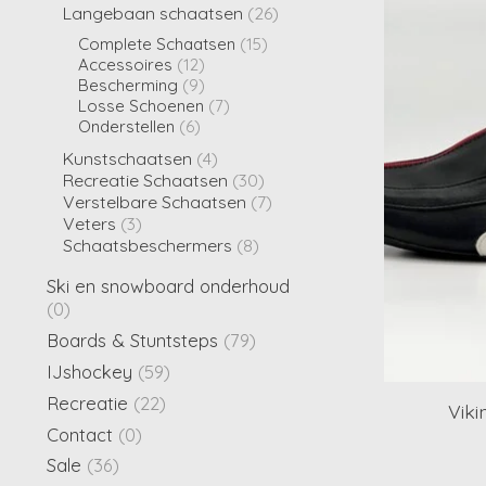
Langebaan schaatsen
(26)
Complete Schaatsen
(15)
Accessoires
(12)
Bescherming
(9)
Losse Schoenen
(7)
Onderstellen
(6)
Kunstschaatsen
(4)
Recreatie Schaatsen
(30)
Verstelbare Schaatsen
(7)
Veters
(3)
Schaatsbeschermers
(8)
Ski en snowboard onderhoud
(0)
Boards & Stuntsteps
(79)
IJshockey
(59)
Recreatie
(22)
Viki
Contact
(0)
Sale
(36)