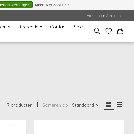
bericht verbergen
Meer over cookies »
Aanmelden / Inloggen
key
Recreatie
Contact
Sale
7 producten
Sorteren op
Standaard