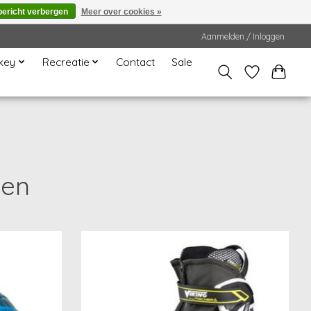
bericht verbergen
Meer over cookies »
Aanmelden / Inloggen
key
Recreatie
Contact
Sale
sen