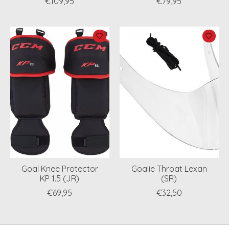
€109,95
€79,95
Goal Knee Protector
Goalie Throat Lexan
KP 1.5 (JR)
(SR)
€69,95
€32,50