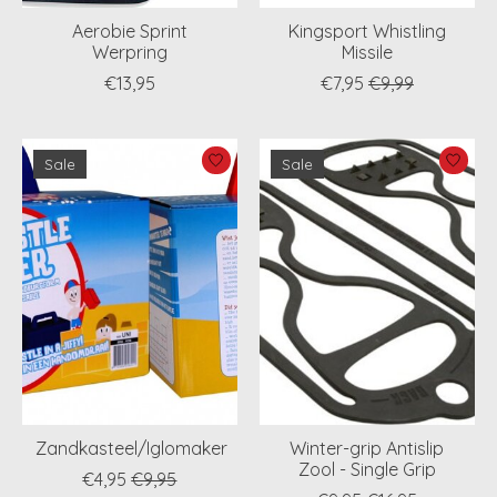
Aerobie Sprint
Kingsport Whistling
Werpring
Missile
€13,95
€7,95
€9,99
Sale
Sale
Zandkasteel/Iglomaker
Winter-grip Antislip
Zool - Single Grip
€4,95
€9,95