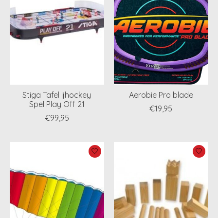
Stiga Tafel ijhockey
Aerobie Pro blade
Spel Play Off 21
€19,95
€99,95