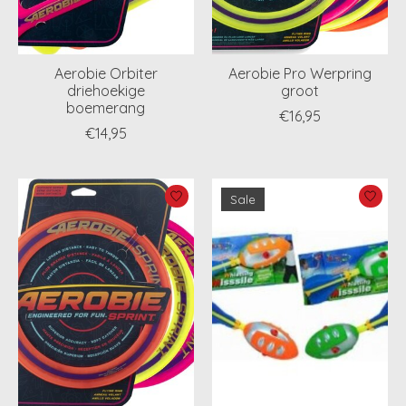
Aerobie Orbiter
Aerobie Pro Werpring
driehoekige
groot
boemerang
€16,95
€14,95
Sale