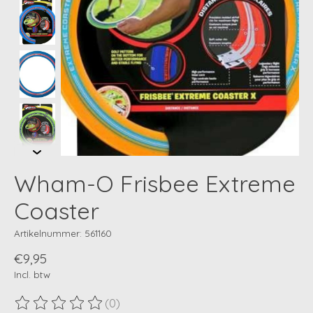
Wham-O Frisbee Extreme
Coaster
Artikelnummer: 561160
€9,95
Incl. btw
(0)
De beoordeling van dit product is
0
van de 5