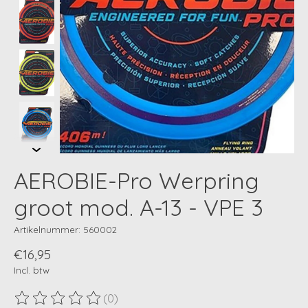
AEROBIE-Pro Werpring
groot mod. A-13 - VPE 3
Artikelnummer: 560002
€16,95
Incl. btw
(0)
De beoordeling van dit product is
0
van de 5