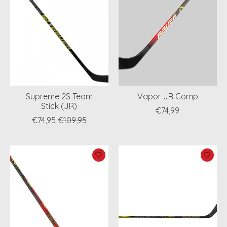
Supreme 2S Team
Vapor JR Comp
Stick (JR)
€74,99
€74,95
€109,95