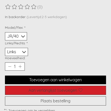
(0)
De beoordeling van dit product is
0
van de 5
In backorder
(Levertijd:2-3 werkdagen)
Model/Flex:
*
Links/Rechts:
*
Hoeveelheid:
Toevoegen aan winkelwagen
Aan verlanglijst toevoegen
Plaats bestelling
Toevoegen om te vergelijken