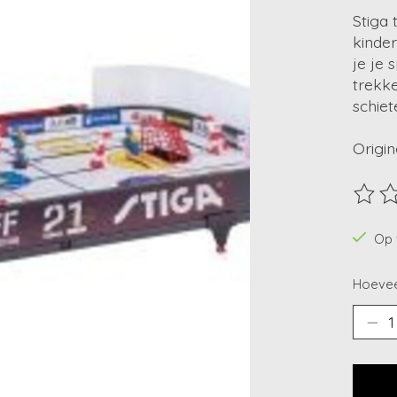
Stiga 
kinder
je je 
trekk
schiet
Origin
De beo
Op 
Hoevee