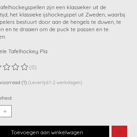
tafelhockeyspellen zijn een klassieker uit de
tijd, het klassieke ijshockeyspel uit Zweden, waarbij
spelers bestuurt door aan de hengels te duwen, te
en en te draaien om de puck te passen en te
en.
ele Tafelhockey Pla
(0)
ordeling van dit product is
0
van de 5
voorraad (1)
(Levertijd:1-2 werkdagen)
lheid:
Toevoegen aan winkelwagen