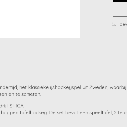
Toev
indertijd, het klassieke ijshockeyspel uit Zweden, waarbi
en en te schieten.
rijf STIGA.
chappen tafelhockey! De set bevat een speeltafel, 2 team