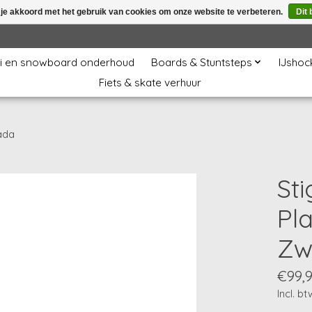
 je akkoord met het gebruik van cookies om onze website te verbeteren.
Dit 
i en snowboard onderhoud
Boards & Stuntsteps
IJshoc
Fiets & skate verhuur
ada
Sti
Pla
Zw
€99,
Incl. bt