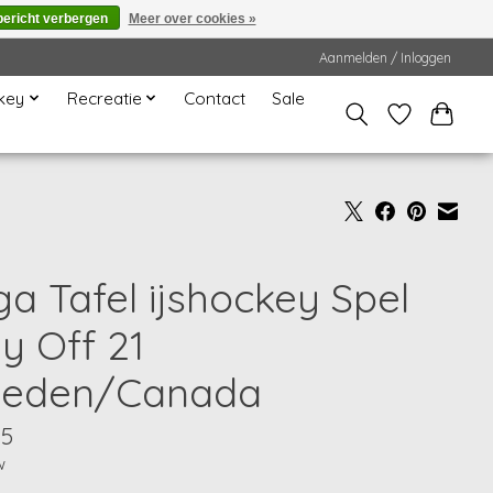
bericht verbergen
Meer over cookies »
Aanmelden / Inloggen
key
Recreatie
Contact
Sale
ga Tafel ijshockey Spel
y Off 21
eden/Canada
95
w