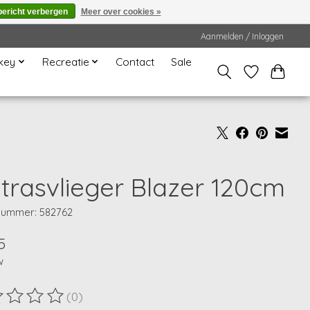
bericht verbergen
Meer over cookies »
Aanmelden / Inloggen
key
Recreatie
Contact
Sale
trasvlieger Blazer 120cm
lnummer: 582762
5
w
(0)
ordeling van dit product is
0
van de 5