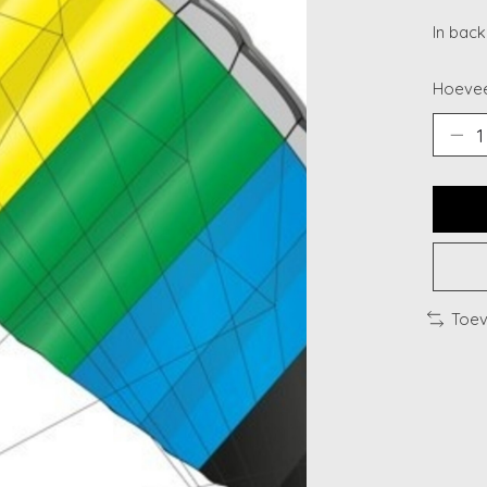
In bac
Hoevee
Toev