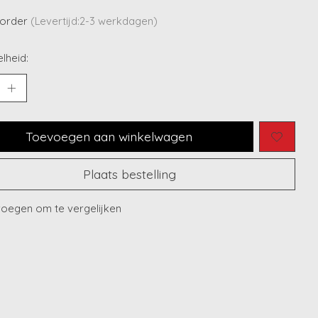
korder
(Levertijd:2-3 werkdagen)
lheid:
Toevoegen aan winkelwagen
Plaats bestelling
oegen om te vergelijken