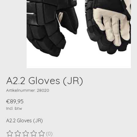
A2.2 Gloves (JR)
Artikelnummer: 28020
€89,95
Incl. btw
A2.2 Gloves (JR)
(0)
De beoordeling van dit product is
0
van de 5