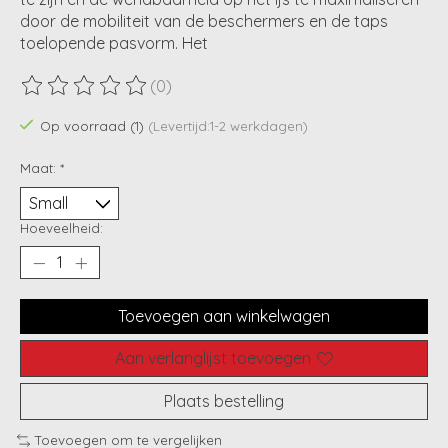
door de mobiliteit van de beschermers en de taps
toelopende pasvorm. Het
(0)
De beoordeling van dit product is
0
van de 5
Op voorraad (1)
(Levertijd:1-2 werkdagen)
Maat:
*
Hoeveelheid:
Toevoegen aan winkelwagen
Aan verlanglijst toevoegen
Plaats bestelling
Toevoegen om te vergelijken