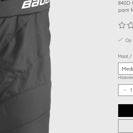
840D N
pant f
De beo
Op 
Maat /
Hoevee