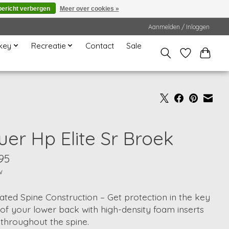
bericht verbergen
Meer over cookies »
Aanmelden / Inloggen
key
Recreatie
Contact
Sale
uer Hp Elite Sr Broek
95
w
ated Spine Construction – Get protection in the key
of your lower back with high-density foam inserts
throughout the spine.