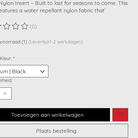
ylon Insert – Built to last for seasons to come. This
eatures a water repellant nylon fabric that’
(0)
ordeling van dit product is
0
van de 5
voorraad (1)
(Levertijd:1-2 werkdagen)
 Kleur:
*
lheid:
Toevoegen aan winkelwagen
Plaats bestelling