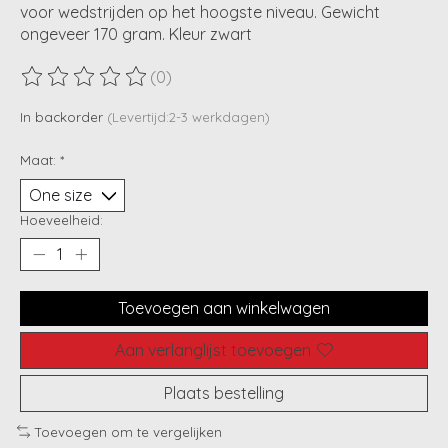
voor wedstrijden op het hoogste niveau. Gewicht
ongeveer 170 gram. Kleur zwart
(0)
De beoordeling van dit product is
0
van de 5
In backorder
(Levertijd:2-3 werkdagen)
Maat:
*
Hoeveelheid:
Toevoegen aan winkelwagen
Aan verlanglijst toevoegen
Plaats bestelling
Toevoegen om te vergelijken