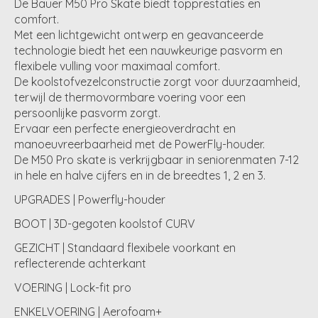
De Bauer M50 Pro Skate biedt topprestaties en
comfort.
Met een lichtgewicht ontwerp en geavanceerde
technologie biedt het een nauwkeurige pasvorm en
flexibele vulling voor maximaal comfort.
De koolstofvezelconstructie zorgt voor duurzaamheid,
terwijl de thermovormbare voering voor een
persoonlijke pasvorm zorgt.
Ervaar een perfecte energieoverdracht en
manoeuvreerbaarheid met de PowerFly-houder.
De M50 Pro skate is verkrijgbaar in seniorenmaten 7-12
in hele en halve cijfers en in de breedtes 1, 2 en 3.
UPGRADES | Powerfly-houder
BOOT | 3D-gegoten koolstof CURV
GEZICHT | Standaard flexibele voorkant en
reflecterende achterkant
VOERING | Lock-fit pro
ENKELVOERING | Aerofoam+