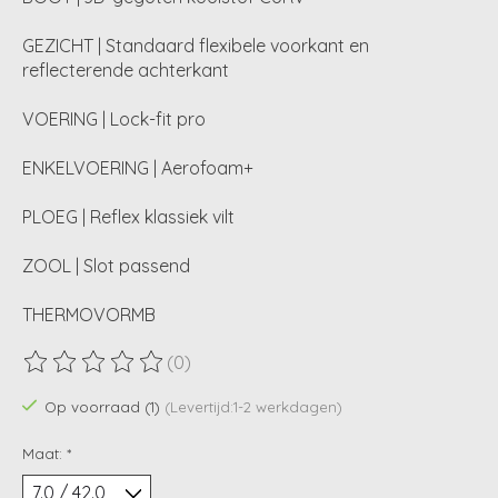
GEZICHT | Standaard flexibele voorkant en
reflecterende achterkant
VOERING | Lock-fit pro
ENKELVOERING | Aerofoam+
PLOEG | Reflex klassiek vilt
ZOOL | Slot passend
THERMOVORMB
(0)
De beoordeling van dit product is
0
van de 5
Op voorraad (1)
(Levertijd:1-2 werkdagen)
Maat:
*