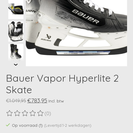
Bauer Vapor Hyperlite 2
Skate
€783,95
€1.049,95
Incl. btw
(0)
De beoordeling van dit product is
0
van de 5
Op voorraad (1)
(Levertijd:1-2 werkdagen)