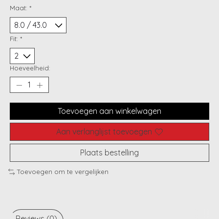
Maat:
*
Fit:
*
Hoeveelheid:
Toevoegen aan winkelwagen
Aan verlanglijst toevoegen
Plaats bestelling
Toevoegen om te vergelijken
Reviews (0)