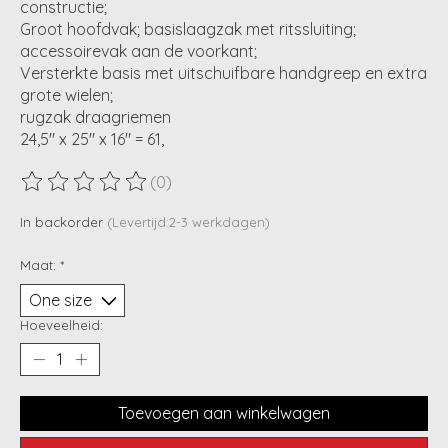
constructie;
Groot hoofdvak; basislaagzak met ritssluiting;
accessoirevak aan de voorkant;
Versterkte basis met uitschuifbare handgreep en extra
grote wielen;
rugzak draagriemen
24,5" x 25" x 16" = 61,
(0)
De beoordeling van dit product is
0
van de 5
In backorder
(Levertijd:2-3 werkdagen)
Maat:
*
Hoeveelheid:
Toevoegen aan winkelwagen