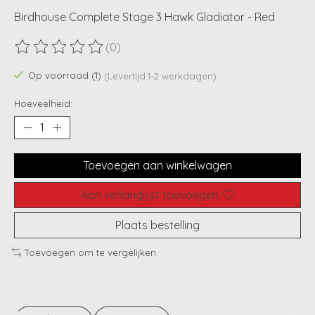
Birdhouse Complete Stage 3 Hawk Gladiator - Red
(0)
De beoordeling van dit product is
0
van de 5
Op voorraad (1)
(Levertijd:1-2 werkdagen)
Hoeveelheid:
Toevoegen aan winkelwagen
Aan verlanglijst toevoegen
Plaats bestelling
Toevoegen om te vergelijken