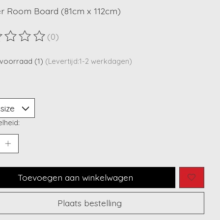
r Room Board (81cm x 112cm)
(0)
ordeling van dit product is
0
van de 5
voorraad (1)
(Levertijd:1-2 werkdagen)
lheid:
Toevoegen aan winkelwagen
Plaats bestelling