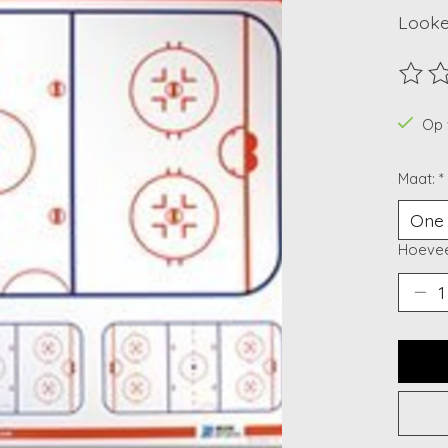
Looke
De beo
Op 
Maat:
*
Hoevee