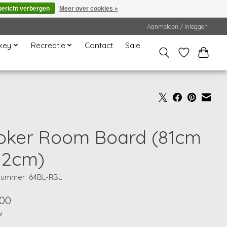
bericht verbergen
Meer over cookies »
Aanmelden / Inloggen
key
Recreatie
Contact
Sale
oker Room Board (81cm
112cm)
lnummer: 64BL-RBL
,00
w