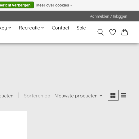
bericht verbergen
Meer over cookies »
Aanmelden / Inloggen
key
Recreatie
Contact
Sale
ducten
Sorteren op
Nieuwste producten