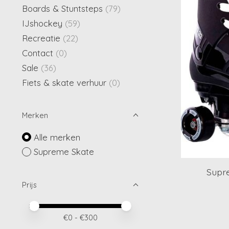
Boards & Stuntsteps
(79)
IJshockey
(59)
Recreatie
(22)
Contact
(0)
Sale
(36)
Fiets & skate verhuur
(0)
Merken
Alle merken
Supreme Skate
Supr
Prijs
Minimale prijswaarde
Price maximum value
€
0
- €
300