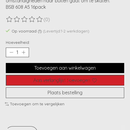
omstandigheden naar buiten gaat om te skaten.
BSB 608 A5 16pack
(0)
De beoordeling van dit product is
0
van de 5
Op voorraad (1)
(Levertijd:1-2 werkdagen)
Hoeveelheid:
Toevoegen aan winkelwagen
Aan verlanglijst toevoegen
Plaats bestelling
Toevoegen om te vergelijken