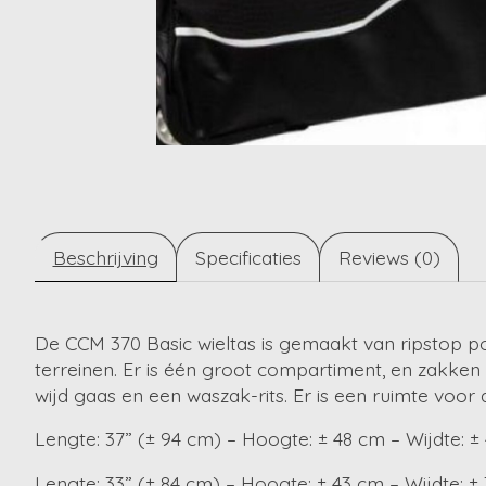
Beschrijving
Specificaties
Reviews (0)
De CCM 370 Basic wieltas is gemaakt van ripstop pol
terreinen. Er is één groot compartiment, en zakken
wijd gaas en een waszak-rits. Er is een ruimte voor
Lengte: 37” (± 94 cm) – Hoogte: ± 48 cm – Wijdte: ±
Lengte: 33” (± 84 cm) – Hoogte: ± 43 cm – Wijdte: ±