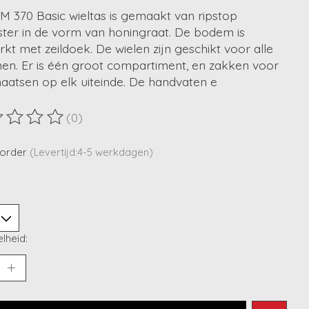
M 370 Basic wieltas is gemaakt van ripstop
ster in de vorm van honingraat. De bodem is
rkt met zeildoek. De wielen zijn geschikt voor alle
nen. Er is één groot compartiment, en zakken voor
aatsen op elk uiteinde. De handvaten e
(0)
ordeling van dit product is
0
van de 5
korder
(Levertijd:4-5 werkdagen)
lheid: