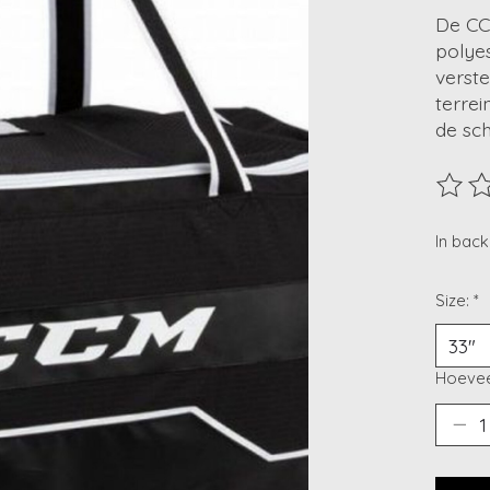
De CC
polye
verste
terrei
de sch
De beo
In bac
Size:
*
Hoevee