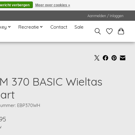
bericht verbergen
Meer over cookies »
Aanmelden / Inloggen
key
Recreatie
Contact
Sale
M 370 BASIC Wieltas
art
lnummer: EBP370WH
95
w