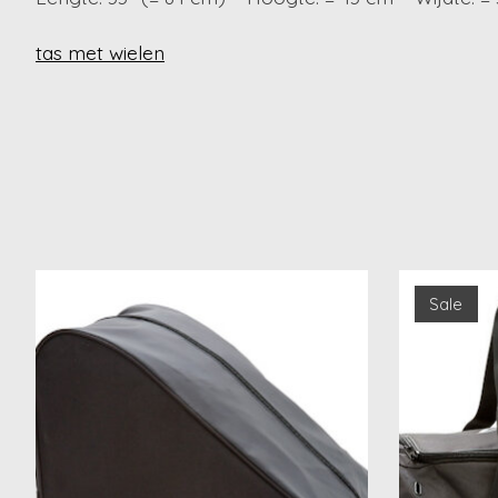
tas met wielen
Items van productcarrousel
Sale