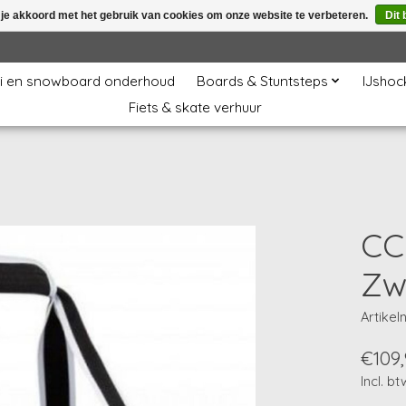
 je akkoord met het gebruik van cookies om onze website te verbeteren.
Dit 
i en snowboard onderhoud
Boards & Stuntsteps
IJshoc
Fiets & skate verhuur
CC
Zw
Artike
€109,
Incl. bt