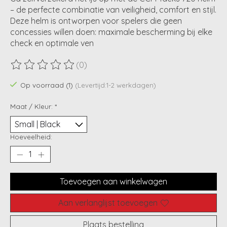
– de perfecte combinatie van veiligheid, comfort en stijl.
Deze helm is ontworpen voor spelers die geen
concessies willen doen: maximale bescherming bij elke
check en optimale ven
(0)
De beoordeling van dit product is
0
van de 5
Op voorraad (1)
(Levertijd:1-2 werkdagen)
Maat / Kleur:
*
Hoeveelheid:
Toevoegen aan winkelwagen
Aan verlanglijst toevoegen
Plaats bestelling