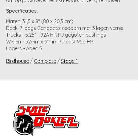
om op jouw bevel het skatepark onveilig te maken.
Specificaties:
Maten: 31,5 x 8" (80 x 20,3 cm)
Deck: 7 laags Canadees esdoorn met 3 lagen vernis
Trucks - 5.25” - 92A HR PU gegoten bushings
Wielen - 52mm x 31mm PU cast 95a HR
Lagers - Abec 5
Birdhouse
/
Complete
/
Stage 1