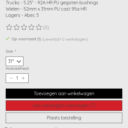
Trucks - 5.25” - 92A HR PU gegoten bushings
Wielen - 52mm x 31mm PU cast 95a HR
Lagers - Abec 5
(0)
De beoordeling van dit product is
0
van de 5
Op voorraad (1)
(Levertijd:1-2 werkdagen)
Size:
*
Hoeveelheid:
Toevoegen aan winkelwagen
Aan verlanglijst toevoegen
Plaats bestelling