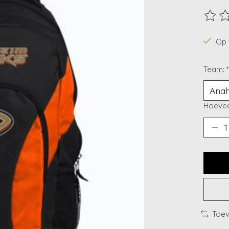
De beo
Op 
Team:
*
Hoevee
Toev