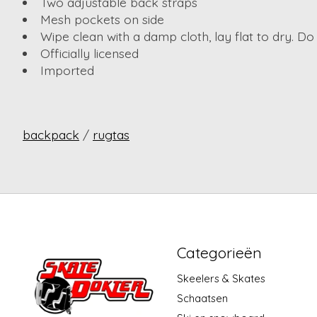
Two adjustable back straps
Mesh pockets on side
Wipe clean with a damp cloth, lay flat to dry. Do 
Officially licensed
Imported
backpack
/
rugtas
Categorieën
Skeelers & Skates
Schaatsen