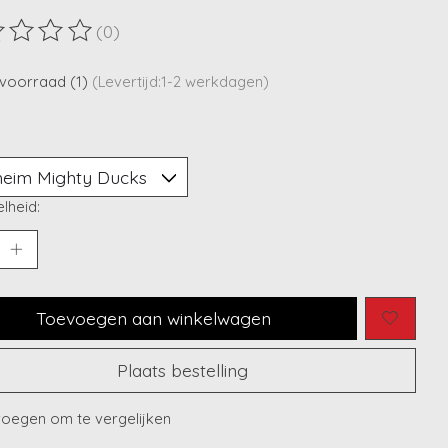
(0)
ordeling van dit product is
0
van de 5
voorraad (1)
(Levertijd:1-2 werkdagen)
lheid:
Toevoegen aan winkelwagen
Plaats bestelling
oegen om te vergelijken