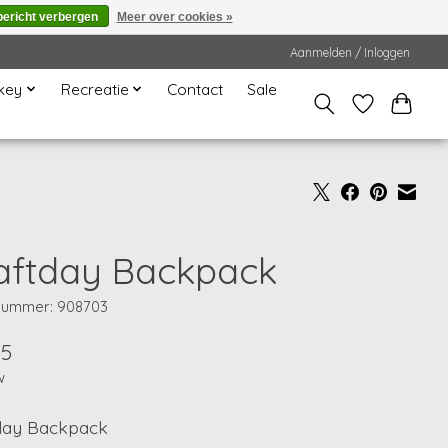
bericht verbergen
Meer over cookies »
Aanmelden / Inloggen
key
Recreatie
Contact
Sale
aftday Backpack
lnummer: 908703
95
w
day Backpack