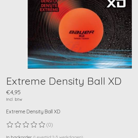
Extreme Density Ball XD
€4,95
Incl. btw
Extreme Density Ball XD
(0)
De beoordeling van dit product is
0
van de 5
In backorder
(Levertijd:2-3 werkdagen)