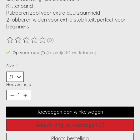
Klittenband
Rubberen zool voor extra duurzaamheid
2 rubberen wielen voor extra stabiliteit, perfect voor
beginners
(0)
De beoordeling van dit product is
0
van de 5
Op voorraad (1)
(Levertijd:1-2 werkdagen)
Size:
*
Hoeveelheid:
Toevoegen aan winkelwagen
Aan verlanglijst toevoegen
Plaats bestelling