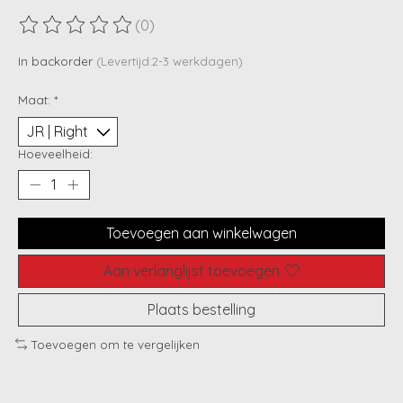
(0)
De beoordeling van dit product is
0
van de 5
In backorder
(Levertijd:2-3 werkdagen)
Maat:
*
Hoeveelheid:
Toevoegen aan winkelwagen
Aan verlanglijst toevoegen
Plaats bestelling
Toevoegen om te vergelijken