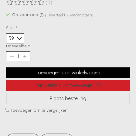
(0)
De beoordeling van dit product is
0
van de 5
Op voorraad (1)
(Levertijd:1-2 werkdagen)
Size:
*
Hoeveelheid:
Toevoegen aan winkelwagen
Aan verlanglijst toevoegen
Plaats bestelling
Toevoegen om te vergelijken