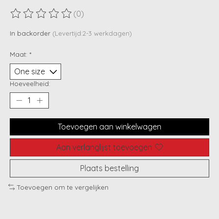
(0)
De beoordeling van dit product is
0
van de 5
In backorder
(Levertijd:2-3 werkdagen)
Maat:
*
Hoeveelheid:
Toevoegen aan winkelwagen
Aan verlanglijst toevoegen
Plaats bestelling
Toevoegen om te vergelijken