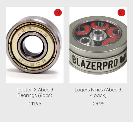
Items van productcarrousel
Raptor-X Abec 9
Lagers Nines (Abec 9,
Bearings (8pcs)
4 pack)
€11,95
€9,95