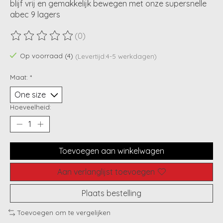
blijf vrij en gemakkelijk bewegen met onze supersnelle
abec 9 lagers
(0)
De beoordeling van dit product is
0
van de 5
Op voorraad (4)
(Levertijd:4-5 werkdagen)
Maat:
*
Hoeveelheid:
Toevoegen aan winkelwagen
Aan verlanglijst toevoegen
Plaats bestelling
Toevoegen om te vergelijken