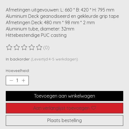
Afmetingen uitgevouwen: L: 660 * B: 420 * H: 795 mm
Aluminium Deck geanodiseerd en gekleurde grip tape
Afmetingen Deck: 480 mm * 98 mm * 2 mm
Aluminium tube, diameter: 32mm
Hittebestendige PUC casting
(0)
De beoordeling van dit product is
0
van de 5
In backorder
(Levertijd:4-5 werkdagen)
Hoeveelheid:
Toevoegen aan winkelwagen
Aan verlanglijst toevoegen
Plaats bestelling