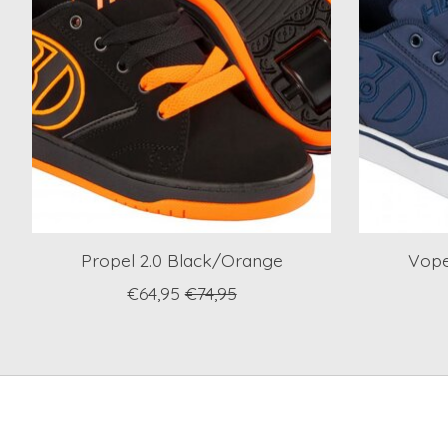
Propel 2.0 Black/Orange
Vope
€64,95
€74,95