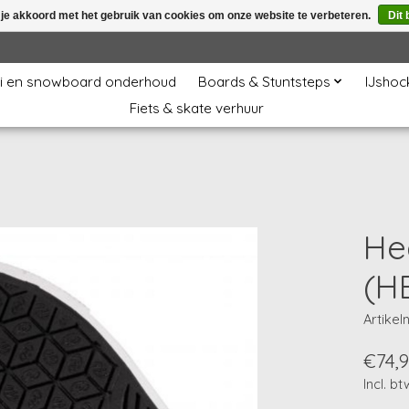
 je akkoord met het gebruik van cookies om onze website te verbeteren.
Dit 
i en snowboard onderhoud
Boards & Stuntsteps
IJshoc
Fiets & skate verhuur
He
(H
Artike
€74,
Incl. bt