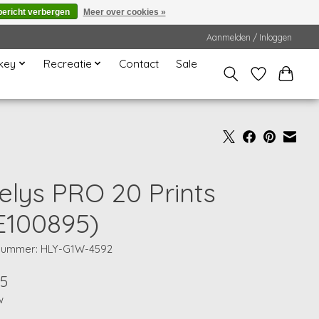
bericht verbergen
Meer over cookies »
Aanmelden / Inloggen
key
Recreatie
Contact
Sale
elys PRO 20 Prints
E100895)
lnummer: HLY-G1W-4592
95
w