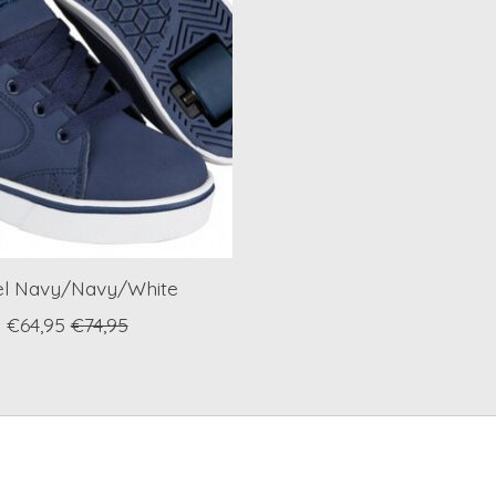
l Navy/Navy/White
€64,95
€74,95