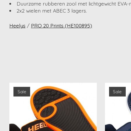
Duurzame rubberen zool met lichtgewicht EVA-mi
2x2 wielen met ABEC 3 lagers.
Heelys
/
PRO 20 Prints (HE100895)
Items van productcarrousel
Sale
Sale