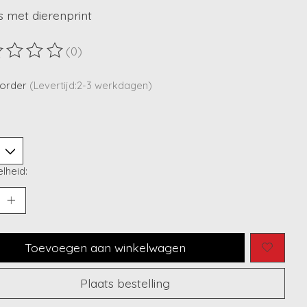
s met dierenprint
(0)
ordeling van dit product is
0
van de 5
korder
(Levertijd:2-3 werkdagen)
lheid:
Toevoegen aan winkelwagen
Plaats bestelling