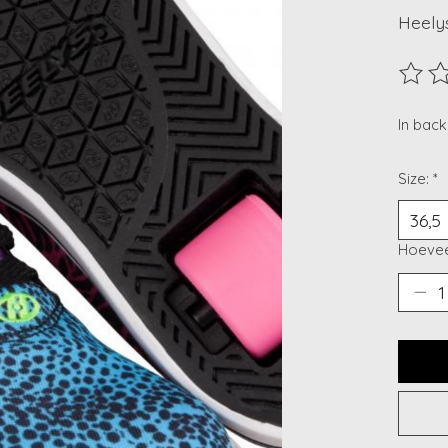
Heely
De beo
In bac
Size:
*
Hoevee