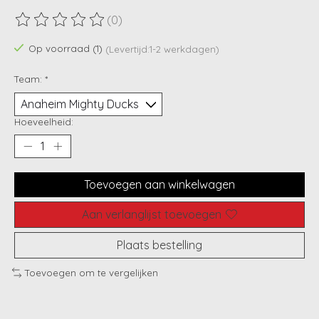
(0)
De beoordeling van dit product is
0
van de 5
Op voorraad (1)
(Levertijd:1-2 werkdagen)
Team:
*
Hoeveelheid:
Toevoegen aan winkelwagen
Aan verlanglijst toevoegen
Plaats bestelling
Toevoegen om te vergelijken