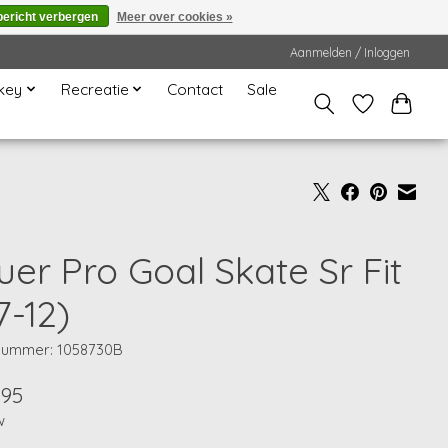
bericht verbergen
Meer over cookies »
Aanmelden / Inloggen
key
Recreatie
Contact
Sale
uer Pro Goal Skate Sr Fit
7-12)
lnummer: 1058730B
,95
w