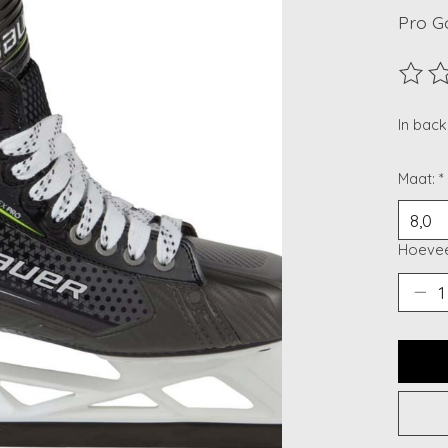
Pro Go
De beo
In bac
Maat:
*
Hoevee