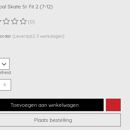
al Skate Sr Fit 2 (7-12)
(0)
ordeling van dit product is
0
van de 5
korder
(Levertijd:2-3 werkdagen)
lheid:
Toevoegen aan winkelwagen
Plaats bestelling