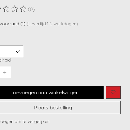
(0)
ordeling van dit product is
0
van de 5
voorraad (1)
(Levertijd:1-2 werkdagen)
lheid:
Toevoegen aan winkelwagen
Plaats bestelling
oegen om te vergelijken