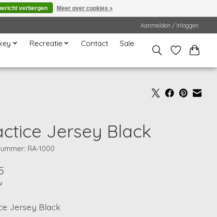
bericht verbergen
Meer over cookies »
Aanmelden / Inloggen
key
Recreatie
Contact
Sale
actice Jersey Black
lnummer: RA-1000
5
w
ce Jersey Black