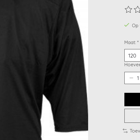
De beo
Op 
Maat:
*
Hoevee
Toev