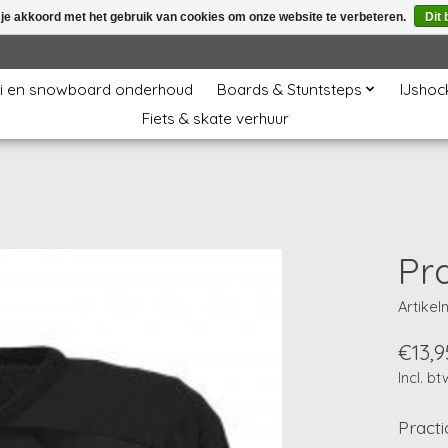
 je akkoord met het gebruik van cookies om onze website te verbeteren.
Dit 
i en snowboard onderhoud
Boards & Stuntsteps
IJshoc
Fiets & skate verhuur
Pr
Artike
€13,9
Incl. bt
Practi