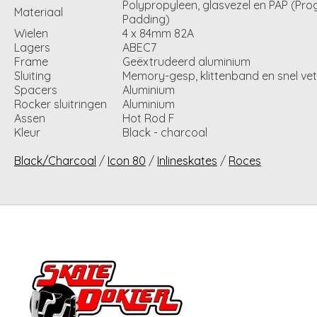
Polypropyleen, glasvezel en PAP (Pro
Materiaal
Padding)
Wielen
4 x 84mm 82A
Lagers
ABEC7
Frame
Geëxtrudeerd aluminium
Sluiting
Memory-gesp, klittenband en snel ve
Spacers
Aluminium
Rocker sluitringen
Aluminium
Assen
Hot Rod F
Kleur
Black - charcoal
Black/Charcoal
/
Icon 80
/
Inlineskates
/
Roces