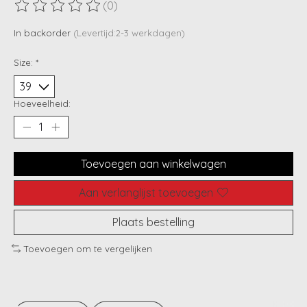
(0)
De beoordeling van dit product is
0
van de 5
In backorder
(Levertijd:2-3 werkdagen)
Size:
*
Hoeveelheid:
Toevoegen aan winkelwagen
Aan verlanglijst toevoegen
Plaats bestelling
Toevoegen om te vergelijken