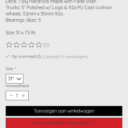
Deck: 7 ply Hardrock Maple with Fade Stain
Trucks: 5’’ Polished w/ Logo & 92a PU Cast cushion
Wheels: 52mm x 30mm 92a
Bearings: Abec 5
Size: 31 x 7.5 IN
(0)
De beoordeling van dit product is
0
van de 5
Op voorraad (1)
(Levertijd:1-2 werkdagen)
Size:
*
Hoeveelheid:
Toevoegen aan winkelwagen
Aan verlanglijst toevoegen