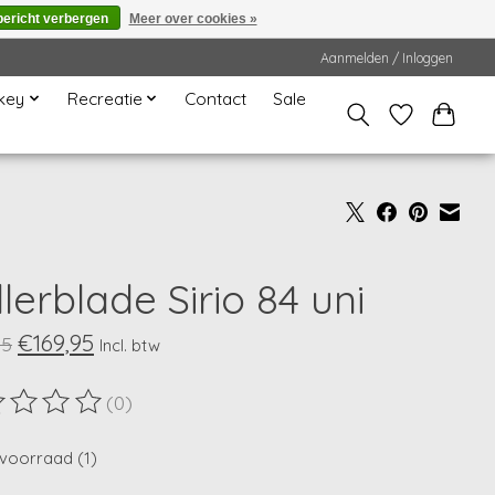
bericht verbergen
Meer over cookies »
Aanmelden / Inloggen
key
Recreatie
Contact
Sale
lerblade Sirio 84 uni
€169,95
95
Incl. btw
(0)
ordeling van dit product is
0
van de 5
voorraad (1)