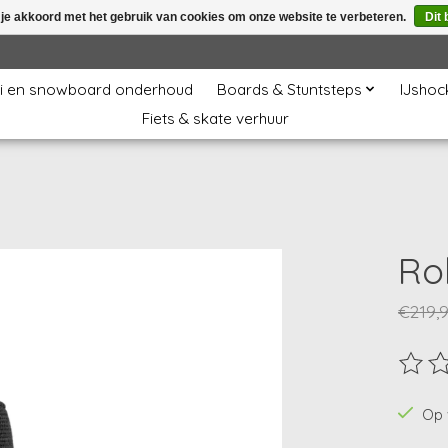
 je akkoord met het gebruik van cookies om onze website te verbeteren.
Dit 
i en snowboard onderhoud
Boards & Stuntsteps
IJshoc
Fiets & skate verhuur
Rol
€219,
De beo
Op 