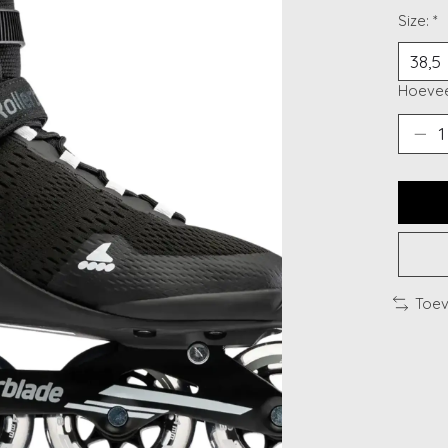
Size:
*
Hoevee
Toev