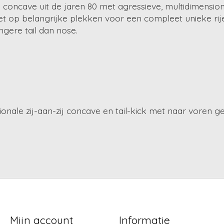
ch concave uit de jaren 80 met agressieve, multidimensio
et op belangrijke plekken voor een compleet unieke rije
gere tail dan nose.
ionale zij-aan-zij concave en tail-kick met naar voren ge
Mijn account
Informatie