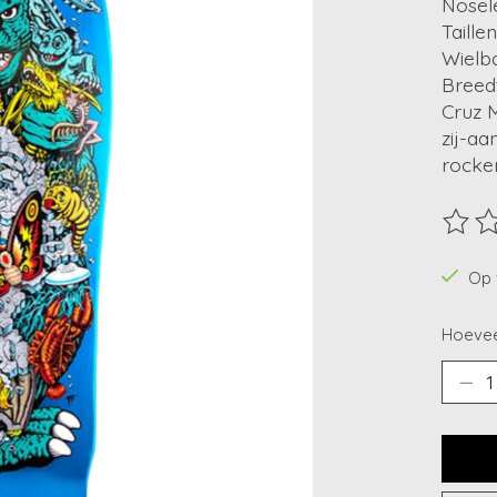
Nosele
Taille
Wielba
Breedt
Cruz M
zij-aa
rocker
De beo
Op 
Hoevee