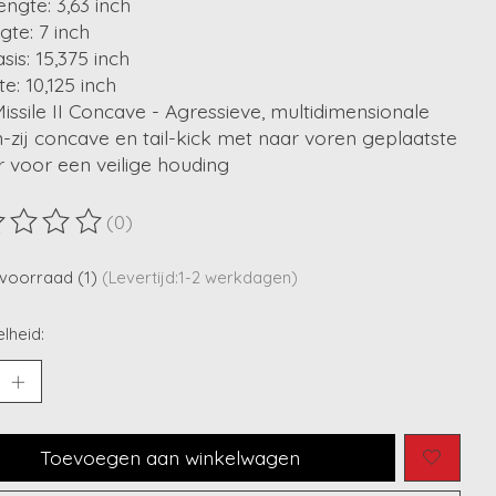
ngte: 3,63 inch
ngte: 7 inch
sis: 15,375 inch
e: 10,125 inch
issile II Concave - Agressieve, multidimensionale
n-zij concave en tail-kick met naar voren geplaatste
 voor een veilige houding
(0)
ordeling van dit product is
0
van de 5
voorraad (1)
(Levertijd:1-2 werkdagen)
lheid:
Toevoegen aan winkelwagen