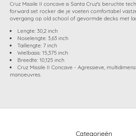
Cruz Missile II concave is Santa Cruz's beruchte te
forward set rocker die je voeten comfortabel vastz
overgang op old school of gevormde decks met lan
Lengte: 30,2 inch
Noselengte: 3,63 inch
Taillengte: 7 inch
Wielbasis: 15,375 inch
Breedte: 10,125 inch
Cruz Missile II Concave - Agressieve, multidimens
manoeuvres.
Categorieën