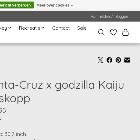
bericht verbergen
Meer over cookies »
Aanmelden / Inloggen
key
Recreatie
Contact
Sale
ta-Cruz x godzilla Kaiju
skopp
95
w
: 30,2 inch