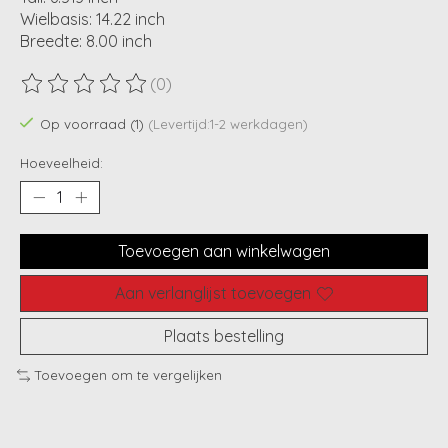
Wielbasis: 14.22 inch
Breedte: 8.00 inch
(0)
De beoordeling van dit product is
0
van de 5
Op voorraad (1)
(Levertijd:1-2 werkdagen)
Hoeveelheid:
Toevoegen aan winkelwagen
Aan verlanglijst toevoegen
Plaats bestelling
Toevoegen om te vergelijken