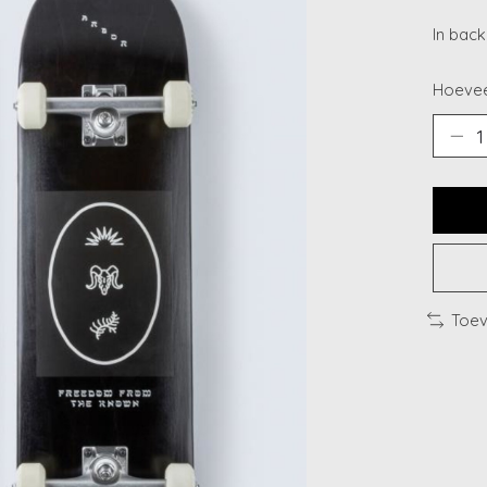
In bac
Hoevee
Toev