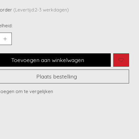
korder
(Levertijd:2-3 werkdagen)
lheid:
Toevoegen aan winkelwagen
Plaats bestelling
oegen om te vergelijken