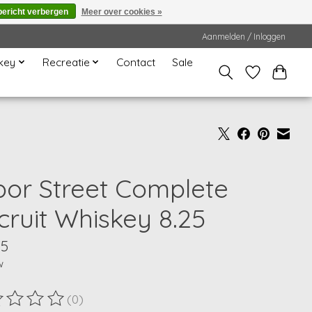
bericht verbergen
Meer over cookies »
Aanmelden / Inloggen
key
Recreatie
Contact
Sale
bor Street Complete
cruit Whiskey 8.25
95
w
(0)
ordeling van dit product is
0
van de 5