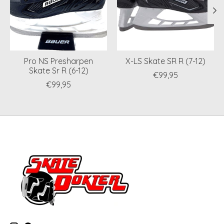
Pro NS Presharpen
X-LS Skate SR R (7-12)
Skate Sr R (6-12)
€99,95
€99,95