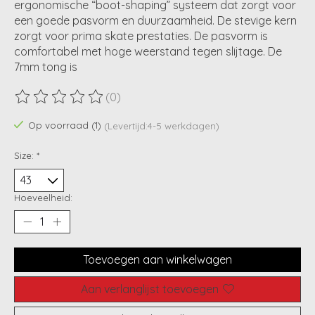
ergonomische “boot-shaping” systeem dat zorgt voor
een goede pasvorm en duurzaamheid. De stevige kern
zorgt voor prima skate prestaties. De pasvorm is
comfortabel met hoge weerstand tegen slijtage. De
7mm tong is
(0)
De beoordeling van dit product is
0
van de 5
Op voorraad (1)
(Levertijd:4-5 werkdagen)
Size:
*
Hoeveelheid:
Toevoegen aan winkelwagen
Aan verlanglijst toevoegen