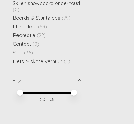
Ski en snowboard onderhoud
(0)
Boards & Stuntsteps
(79)
IJshockey
(59)
Recreatie
(22)
Contact
(0)
Sale
(36)
Fiets & skate verhuur
(0)
Prijs
Minimale prijswaarde
Price maximum value
€
0
- €
5