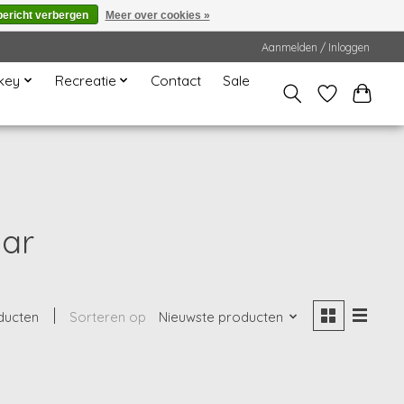
bericht verbergen
Meer over cookies »
Aanmelden / Inloggen
key
Recreatie
Contact
Sale
aar
ducten
Sorteren op
Nieuwste producten