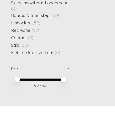
Ski en snowboard onderhoud
(0)
Boards & Stuntsteps
(79)
IJshockey
(59)
Recreatie
(22)
Contact
(0)
Sale
(36)
Fiets & skate verhuur
(0)
Prijs
Minimale prijswaarde
Price maximum value
€
0
- €
5