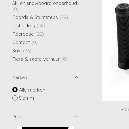
Ski en snowboard onderhoud
(0)
Boards & Stuntsteps
(79)
IJshockey
(59)
Recreatie
(22)
Contact
(0)
Sale
(36)
Fiets & skate verhuur
(0)
Merken
Alle merken
Slamm
Sla
Prijs
Minimale prijswaarde
Price maximum value