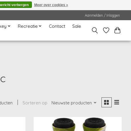
bericht verbergen
Meer over cookies »
Aanmelden / Inloggen
key
Recreatie
Contact
Sale
ic
ducten
Sorteren op
Nieuwste producten