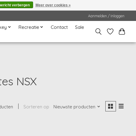
bericht verbergen
Meer over cookies »
Aanmelden / Inloggen
key
Recreatie
Contact
Sale
tes NSX
ducten
Sorteren op
Nieuwste producten