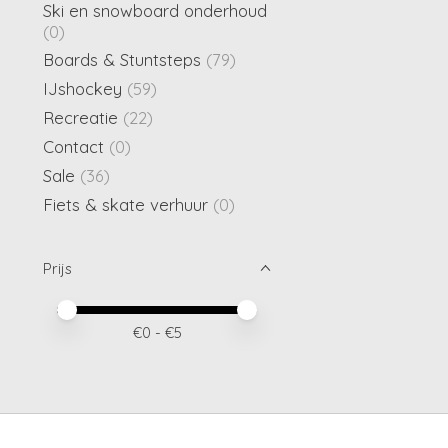
Ski en snowboard onderhoud
(0)
Boards & Stuntsteps
(79)
IJshockey
(59)
Recreatie
(22)
Contact
(0)
Sale
(36)
Fiets & skate verhuur
(0)
Prijs
Minimale prijswaarde
Price maximum value
€
0
- €
5