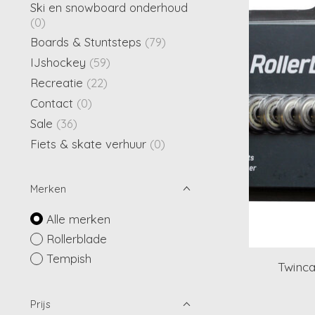
Ski en snowboard onderhoud
(0)
Boards & Stuntsteps
(79)
IJshockey
(59)
Recreatie
(22)
Contact
(0)
Sale
(36)
Fiets & skate verhuur
(0)
Merken
Alle merken
Rollerblade
Tempish
Twinca
Prijs