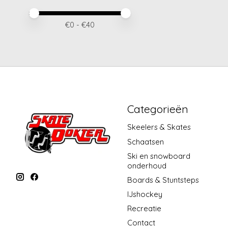
Minimale prijswaarde
Price maximum value
€
0
- €
40
Categorieën
Skeelers & Skates
Schaatsen
Ski en snowboard
onderhoud
Boards & Stuntsteps
IJshockey
Recreatie
Contact